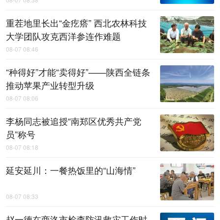
重茬地里长出“金疙瘩” 西北农林科技
大学团队攻克西洋参连作难题
08-07 08:46
“种得好”才能“卖得好”——陕西全链条
推动苹果产业转型升级
08-07 08:06
李杨同志被追授“南郑区优秀共产党
员”称号
08-07 08:18
延安延川：一餐热饭里的“山海情”
08-07 08:33
赵一德在商洛市检查防汛救灾工作时