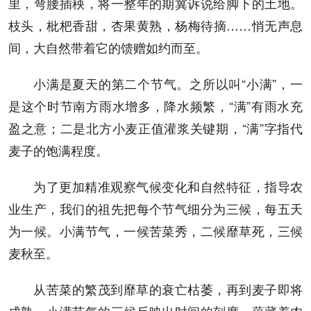
里，弯腰插秧，将一整年的期冀诉说给脚下的土地。
枝头，枇杷香甜，杏果黄熟，杨梅待摘……悄无声息
间，大自然带着它的馈赠如约而至。
小满是夏天的第二个节气。之所以叫“小满”，一
是这个时节南方雨水增多，降水频繁，“满”有雨水充
盈之意；二是北方小麦正值灌浆关键期，“满”字指代
麦子的饱满程度。
为了更加精准观察气候变化和自然特征，指导农
业生产，我们的祖先把每个节气细分为三候，每五天
为一候。小满节气，一候苦菜秀，二候靡草死，三候
麦秋至。
从苦菜的繁茂到靡草的衰亡枯萎，再到麦子即将