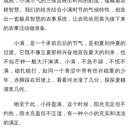
成熟，小满节气的三候反映出时间的刻度，蕴藏着农
耕智慧。我们的祖先结合小满时节的气候特性，创造
出一套极具智慧的农事系统，让农民依照着为接下来
的农事活动做准备。
小满，是一个承前启后的节气，是初夏到仲夏的
过渡。它既不像立夏那样兴奋地宣告夏天的到来，也
不似芒种一般大汗淋漓。小满，不急不躁，不慌不
满，稳扎稳打，如同一个青涩中带有些许稳重的少
年，赤脚踩在田埂上，看看河水涨了几分，探探麦穗
灌浆几何。
物至于此，小得盈满。这个时候，阳光充足但不
灼热，雨水充盈但不泛滥，有一种小小的充实和淡淡
的满足。