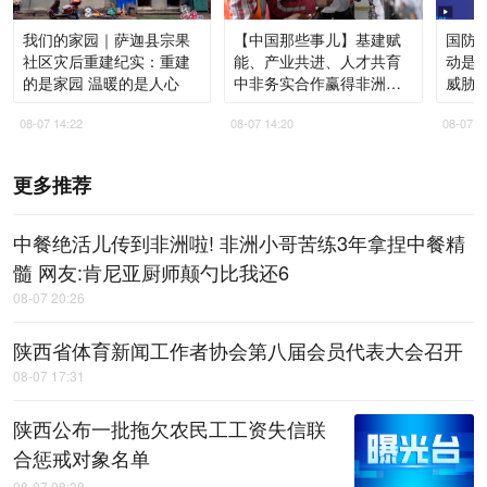
我们的家园｜萨迦县宗果
【中国那些事儿】基建赋
国防部
社区灾后重建纪实：重建
能、产业共进、人才共育
动是
的是家园 温暖的是人心
中非务实合作赢得非洲青
威胁
年高度认同
08-07 14:22
08-07 14:20
08-07 1
更多推荐
中餐绝活儿传到非洲啦! 非洲小哥苦练3年拿捏中餐精
髓 网友:肯尼亚厨师颠勺比我还6
08-07 20:26
陕西省体育新闻工作者协会第八届会员代表大会召开
08-07 17:31
陕西公布一批拖欠农民工工资失信联
合惩戒对象名单
08-07 08:38