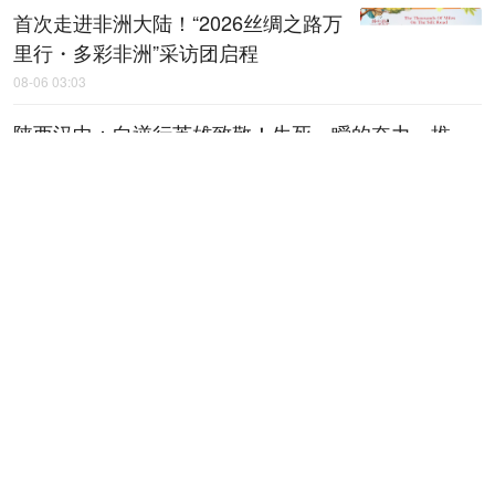
首次走进非洲大陆！“2026丝绸之路万
里行・多彩非洲”采访团启程
08-06 03:03
陕西汉中：向逆行英雄致敬！生死一瞬的奋力一推
08-06 03:02
“丝绸之路万里行・多彩非洲”大型跨国