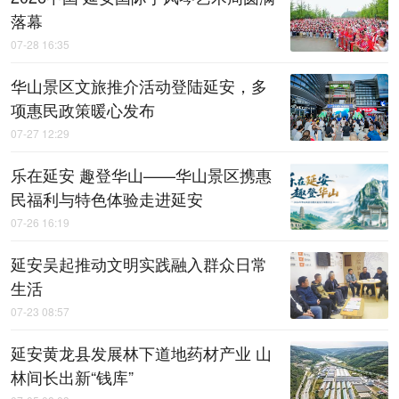
落幕
07-28 16:35
华山景区文旅推介活动登陆延安，多
项惠民政策暖心发布
07-27 12:29
乐在延安 趣登华山——华山景区携惠
民福利与特色体验走进延安
07-26 16:19
延安吴起推动文明实践融入群众日常
生活
07-23 08:57
延安黄龙县发展林下道地药材产业 山
林间长出新“钱库”