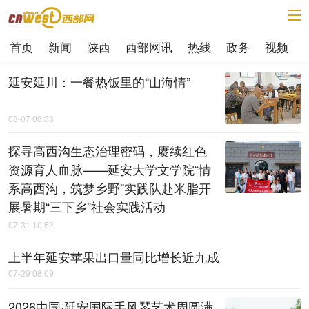
首页
新闻
陕西
西部网讯
热线
政务
视频
延安延川：一餐热饭里的“山海情”
08-07 08:33
探寻高西沟生态治理密码，赓续红色
资源育人血脉——延安大学文学院“情
系高西沟，筑梦乡野”实践队赴米脂开
展暑期“三下乡”社会实践活动
07-31 10:52
上半年延安苹果出口量同比增长近九成
07-29 08:09
2026中国·延安国际手风琴艺术周圆满