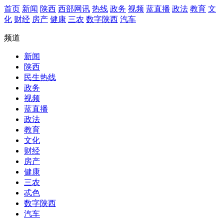
首页
新闻
陕西
西部网讯
热线
政务
视频
蓝直播
政法
教育
文
化
财经
房产
健康
三农
数字陕西
汽车
频道
新闻
陕西
民生热线
政务
视频
蓝直播
政法
教育
文化
财经
房产
健康
三农
忒色
数字陕西
汽车