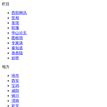
栏目
西部网讯
世相
发现
联播
华山论见
图梳馆
专家谈
秦知道
叁叁陆
娃呀
地方
地市
西安
宝鸡
咸阳
铜川
渭南
延安