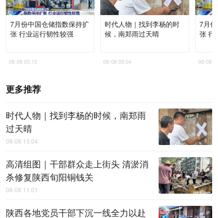
7月份中国仓储指数保持扩
时代人物｜找到李杨的时
7月
张 行业运行韧性较强
候，南郑雨过天晴
张 
08-08 05:15
08-08 05:04
08-08 0
更多推荐
时代人物｜找到李杨的时候，南郑雨
过天晴
08-08 13:04
高清组图｜干部群众走上街头 清淤消
杀修复陕西旬阳铜钱关
08-08 11:01
陕西各地党员干部下沉一线全力以赴