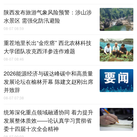
陕西发布旅游气象风险预警：涉山涉
水景区 需强化防汛避险
08-07 08:59
重茬地里长出“金疙瘩” 西北农林科技
大学团队攻克西洋参连作难题
08-07 08:46
2026能源经济与碳达峰碳中和高质量
发展论坛在榆林开幕 陈建文赵刚出席
并致辞
08-07 07:38
统筹深化重点领域融通协同 着力提升
发展整体质效——论认真学习贯彻省
委十四届十次全会精神
08-07 00:03