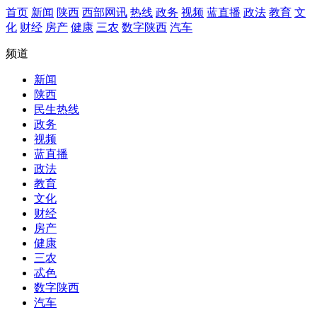
首页
新闻
陕西
西部网讯
热线
政务
视频
蓝直播
政法
教育
文
化
财经
房产
健康
三农
数字陕西
汽车
频道
新闻
陕西
民生热线
政务
视频
蓝直播
政法
教育
文化
财经
房产
健康
三农
忒色
数字陕西
汽车