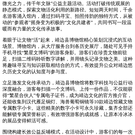
微光之力，传千年文脉”公益主题活动。活动打破传统观展的
静态模式，探索文物活化利用的新路径。短短两天时间，千余
名游客涌入馆内，通过扫码寻宝、拍照传韵的独特方式，从被
动的“参观者”摇身变为积极的“文化共建者”，共同书写一段温
暖而有力量的文化传承故事。
着眼于让文物“活”起来，靖边县博物馆精心策划沉浸式的互动
场景。博物馆内，从大厅服务台到各历史展厅，随处可见手持
手机寻找“繁星文博码”的游客身影。游客们在珍贵文物前驻
足，扫描二维码聆听数字讲解，并用镜头记录文物之美。这种
将趣味寻宝与知识获取相结合的方式，有效提升公众对靖边悠
久历史文化的认知度与参与度。
立足激发文化传承动力，靖边县博物馆将数字科技与公益行动
深度融合，游客每扫描一个文博码、上传一份作品，不仅能获
得“繁星合伙人”专属电子证书，成为靖边文化的官方推介官，
还能收集到汉代雁足铜灯、海兽葡萄铜镜等10款靖边馆藏文物
专属数字小卡。这些精美的数字小卡可永久珍藏，集齐全部还
能解锁专属荣誉标识，有效增强游客的成就感，让原本冷冰冰
的展品变得鲜活可感。
围绕构建长效公益反哺模式，在活动设计中，游客们的每一次