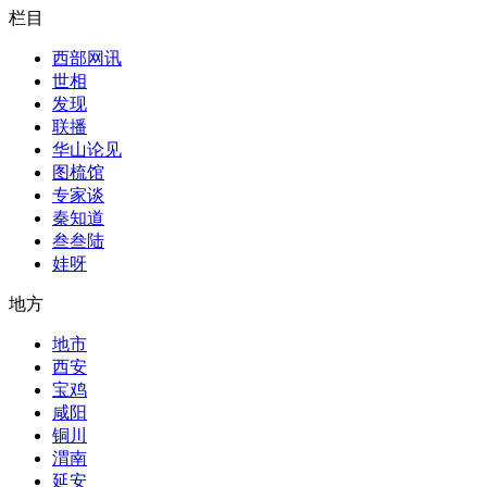
栏目
西部网讯
世相
发现
联播
华山论见
图梳馆
专家谈
秦知道
叁叁陆
娃呀
地方
地市
西安
宝鸡
咸阳
铜川
渭南
延安