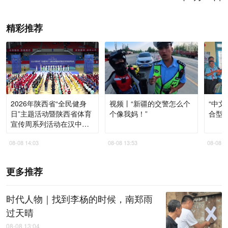
精彩推荐
2026年陕西省“全民健身
视频丨“新疆的交警怎么个
“中文
日”主题活动暨陕西省体育
个像我妈！”
合型
宣传周系列活动在汉中启
动
08-08 14:03
08-08 13:53
08-08 1
更多推荐
时代人物｜找到李杨的时候，南郑雨
过天晴
08-08 13:04