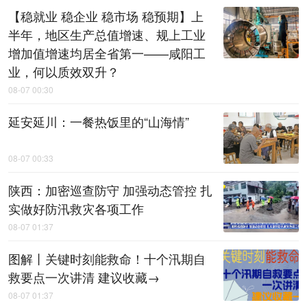
【稳就业 稳企业 稳市场 稳预期】上
半年，地区生产总值增速、规上工业
增加值增速均居全省第一——咸阳工
业，何以质效双升？
08-07 00:30
延安延川：一餐热饭里的“山海情”
08-07 00:33
陕西：加密巡查防守 加强动态管控 扎
实做好防汛救灾各项工作
08-07 01:37
图解丨关键时刻能救命！十个汛期自
救要点一次讲清 建议收藏→
08-07 01:37