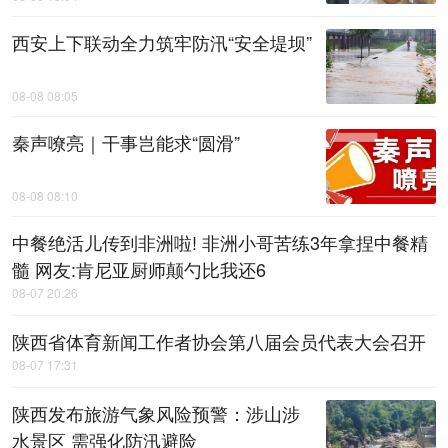
西安上下联动全力筑牢防汛“安全堤坝”
08-08 08:05
秦声嘹亮｜干事岂能求“圆滑”
08-08 08:10
中餐绝活儿传到非洲啦! 非洲小哥苦练3年拿捏中餐精
髓 网友:肯尼亚厨师颠勺比我还6
08-07 20:26
陕西省体育新闻工作者协会第八届会员代表大会召开
08-07 17:31
陕西发布旅游气象风险预警：涉山涉
水景区 需强化防汛避险