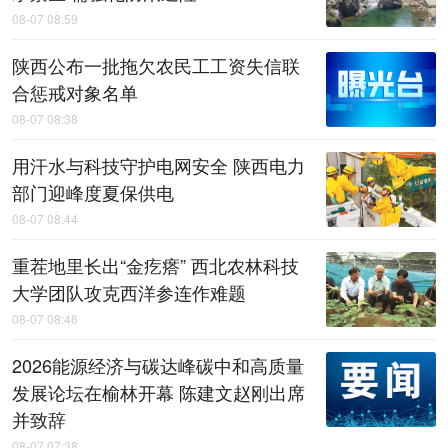
08-07 08:59
陕西公布一批拖欠农民工工资失信联
合惩戒对象名单
08-07 08:38
用汗水与科技守护电网安全 陕西电力
部门迎峰度夏保供电
08-07 08:44
重茬地里长出“金疙瘩” 西北农林科技
大学团队攻克西洋参连作难题
08-07 08:46
2026能源经济与碳达峰碳中和高质量
发展论坛在榆林开幕 陈建文赵刚出席
并致辞
08-07 07:38