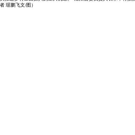
 琚鹏飞文/图）