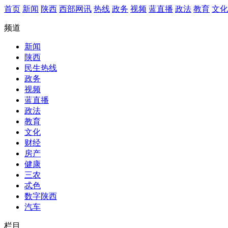
首页
新闻
陕西
西部网讯
热线
政务
视频
蓝直播
政法
教育
文化
频道
新闻
陕西
民生热线
政务
视频
蓝直播
政法
教育
文化
财经
房产
健康
三农
忒色
数字陕西
汽车
栏目