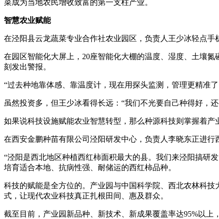
菜成为当地农民增收致富的第一支柱产业。
智慧农业赋能
在泾阳县云龙蔬菜专业合作社农业园区，负责人王少冰轻点手
在园区智能化大屏上，20座智能化大棚的温度、湿度、土壤氮
刻发出警报。
“过去种地靠体感、靠温度计，现在用探头监测，管理更精准了
虽然投资多，但王少冰看得长远：“我们不光要自己种得好，
如果说科技设施赋能农业智慧转型，那么种源科技则掌握着产业
在西安金鹏种苗有限公司泾阳研发中心，负责人李晓东正进行
“泾阳是西北地区种植西红柿面积最大的县。我们来泾阳搞研发
培育适合本地、抗病性强、耐储运的西红柿品种。
科技的赋能是全方位的。产业园与中国科学院、西北农林科技大
式，让现代农业科技真正扎根田间、惠及群众。
截至目前，产业园新品种、新技术、新成果覆盖率达95%以上，