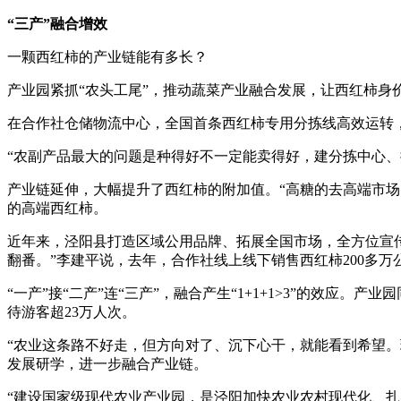
“三产”融合增效
一颗西红柿的产业链能有多长？
产业园紧抓“农头工尾”，推动蔬菜产业融合发展，让西红柿身
在合作社仓储物流中心，全国首条西红柿专用分拣线高效运转，
“农副产品最大的问题是种得好不一定能卖得好，建分拣中心、
产业链延伸，大幅提升了西红柿的附加值。“高糖的去高端市场
的高端西红柿。
近年来，泾阳县打造区域公用品牌、拓展全国市场，全方位宣传
翻番。”李建平说，去年，合作社线上线下销售西红柿200多万
“一产”接“二产”连“三产”，融合产生“1+1+1>3”的效应
待游客超23万人次。
“农业这条路不好走，但方向对了、沉下心干，就能看到希望
发展研学，进一步融合产业链。
“建设国家级现代农业产业园，是泾阳加快农业农村现代化、扎