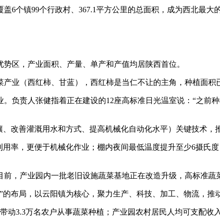
盖6个镇99个行政村、367.1平方公里的总面积，成为西北最
优势区，产业面积、产量、单产和产值均居陕西首位。
菜产业（西红柿、甘蓝），西红柿是当仁不让的主角，种植面积已
。负责人张健指着正在建设的12座高标准日光温室说：“之前种棚
土壤、改善灌溉用水和方式、提高机械化自动化水平）关键技术，
利用率，更便于机械化作业；棚内夜间最低温度提升至少6摄氏
目前，产业园内一批老旧设施蔬菜基地正在改造升级，高标准蔬
”的布局，以云阳镇为核心，聚力生产、科技、加工、物流，推动产
带动3.3万名农户从事蔬菜种植；产业园农村居民人均可支配收入超