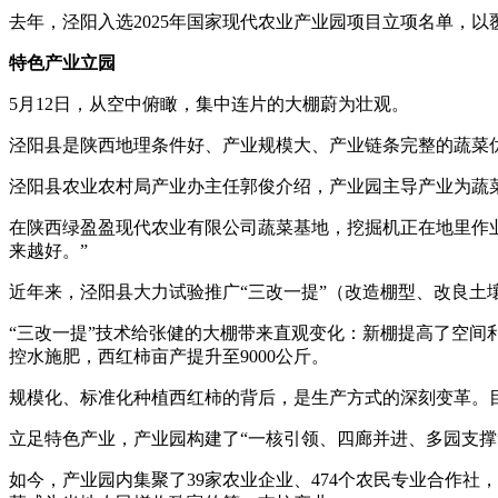
去年，泾阳入选2025年国家现代农业产业园项目立项名单，以覆
特色产业立园
5月12日，从空中俯瞰，集中连片的大棚蔚为壮观。
泾阳县是陕西地理条件好、产业规模大、产业链条完整的蔬菜
泾阳县农业农村局产业办主任郭俊介绍，产业园主导产业为蔬
在陕西绿盈盈现代农业有限公司蔬菜基地，挖掘机正在地里作业
来越好。”
近年来，泾阳县大力试验推广“三改一提”（改造棚型、改良
“三改一提”技术给张健的大棚带来直观变化：新棚提高了空间
控水施肥，西红柿亩产提升至9000公斤。
规模化、标准化种植西红柿的背后，是生产方式的深刻变革。
立足特色产业，产业园构建了“一核引领、四廊并进、多园支撑
如今，产业园内集聚了39家农业企业、474个农民专业合作社，