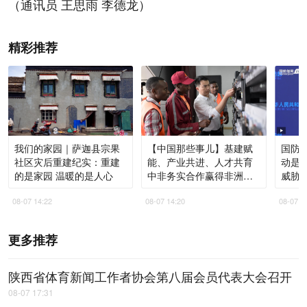
（通讯员 王思雨 李德龙）
精彩推荐
我们的家园｜萨迦县宗果
【中国那些事儿】基建赋
国防部
社区灾后重建纪实：重建
能、产业共进、人才共育
动是
的是家园 温暖的是人心
中非务实合作赢得非洲青
威胁
年高度认同
08-07 14:22
08-07 14:20
08-07 1
更多推荐
陕西省体育新闻工作者协会第八届会员代表大会召开
08-07 17:31