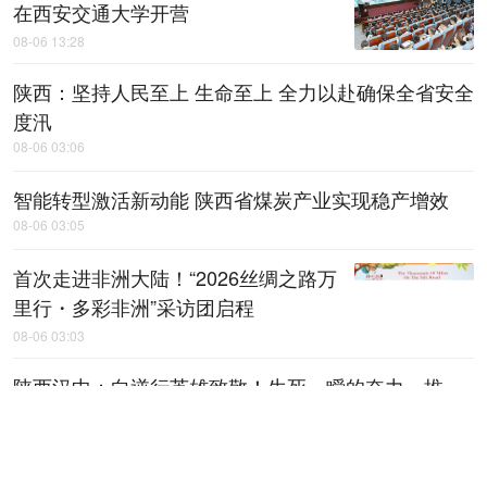
在西安交通大学开营
08-06 13:28
陕西：坚持人民至上 生命至上 全力以赴确保全省安全
度汛
08-06 03:06
智能转型激活新动能 陕西省煤炭产业实现稳产增效
08-06 03:05
首次走进非洲大陆！“2026丝绸之路万
里行・多彩非洲”采访团启程
08-06 03:03
陕西汉中：向逆行英雄致敬！生死一瞬的奋力一推