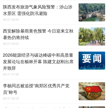
陕西发布旅游气象风险预警：涉山涉
水景区 需强化防汛避险
08-07 08:59
西安解除暴雨黄色预警 今日迎来立秋
暑热仍将持续
08-07 09:03
2026能源经济与碳达峰碳中和高质量
发展论坛在榆林开幕 陈建文赵刚出席
并致辞
08-07 07:38
李杨同志被追授“南郑区优秀共产党
员”称号
08-07 08:18