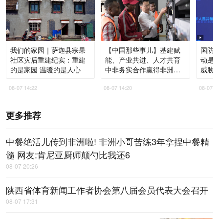
我们的家园｜萨迦县宗果
【中国那些事儿】基建赋
国防部
社区灾后重建纪实：重建
能、产业共进、人才共育
动是
的是家园 温暖的是人心
中非务实合作赢得非洲青
威胁
年高度认同
08-07 14:22
08-07 14:20
08-07 1
更多推荐
中餐绝活儿传到非洲啦! 非洲小哥苦练3年拿捏中餐精
髓 网友:肯尼亚厨师颠勺比我还6
08-07 20:26
陕西省体育新闻工作者协会第八届会员代表大会召开
08-07 17:31