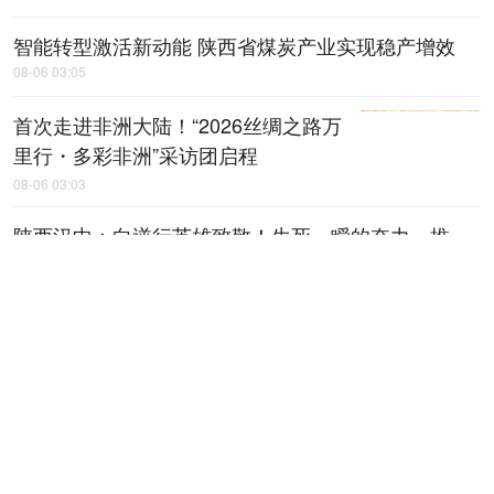
智能转型激活新动能 陕西省煤炭产业实现稳产增效
08-06 03:05
首次走进非洲大陆！“2026丝绸之路万
里行・多彩非洲”采访团启程
08-06 03:03
陕西汉中：向逆行英雄致敬！生死一瞬的奋力一推