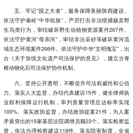
五、牢记“国之大者”，服务保障美丽陕西建设。
依法守护秦岭“中华祖脉”，严厉打击非法猎捕贩卖野
生鸟类行为，审结破坏野生动植物资源案件267件。
依法守护黄河“母亲河”，审结非法采砂等破坏黄河流
域生态环境案件266件。依法守护中华“文明瑰宝”，出
台《关于加强文化遗产司法保护的意见》，建立古脊
椎动物化石司法保护协作机制。
六、坚持公开透明，不断促升司法权威性和公信
力。落实人大监督，办结代表建议15件，健全律师执
业权利保障运行机制，审判质量管理总达标率实现
100%。落实政协监督，办结政协提案21件，为人案
矛盾突出的19家基层法院调增员额23个。落实检察监
督，依法办理检察建议118件。落实陪审制度，全省