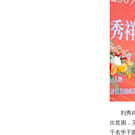
刘秀
出贫困，
千名学子