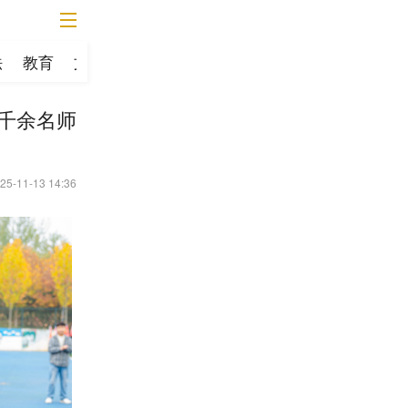
法
教育
文化
财经
房产
健康
三农
数字陕西
千余名师
25-11-13 14:36