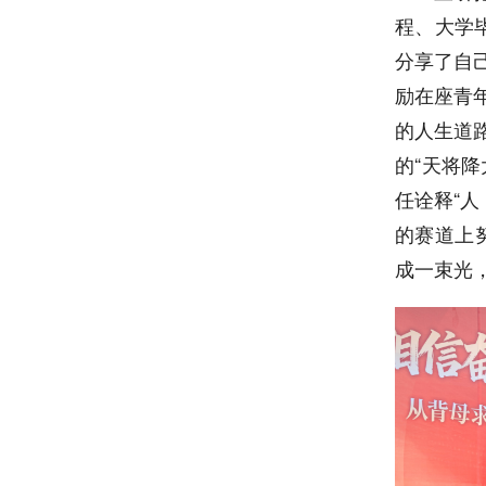
程、大学
分享了自
励在座青
的人生道
的“天将
任诠释“
的赛道上
成一束光