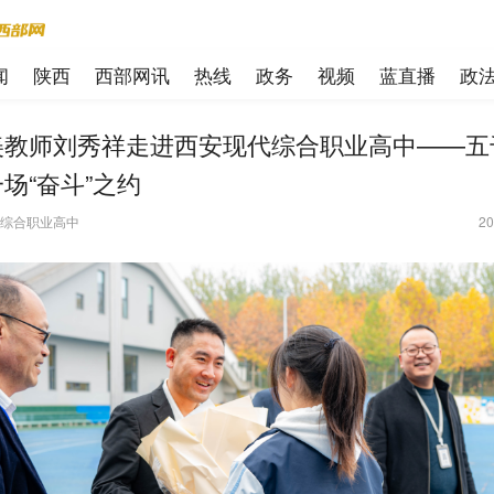
闻
陕西
西部网讯
热线
政务
视频
蓝直播
政
美教师刘秀祥走进西安现代综合职业高中——五
场“奋斗”之约
综合职业高中
20