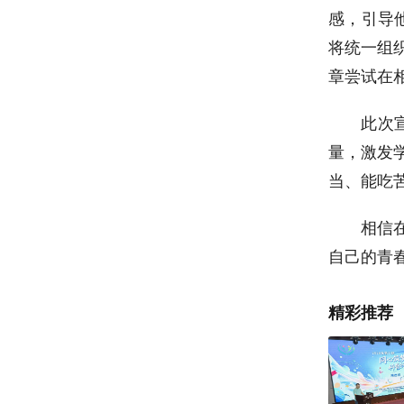
感，引导
将统一组
章尝试在
此次
量，激发
当、能吃
相信
自己的青
精彩推荐