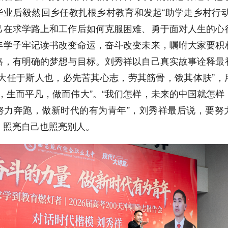
毕业后毅然回乡任教扎根乡村教育和发起“助学走乡村行动
己在求学路上和工作后如何克服困难、勇于面对人生的心
年学子牢记读书改变命运，奋斗改变未来，嘱咐大家要积
路，有明确的梦想与目标。刘秀祥以自己真实故事诠释最
降大任于斯人也，必先苦其心志，劳其筋骨，饿其体肤”，
人，生而平凡，做而伟大”。“我们怎样，未来的中国就怎样
努力奔跑，做新时代的有为青年”，刘秀祥最后说，要努
，照亮自己也照亮别人。