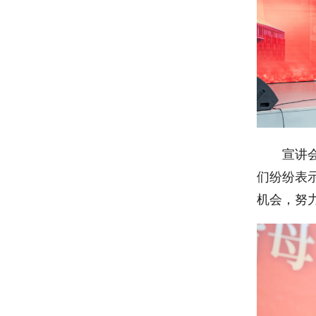
宣讲
们纷纷表
机会，努