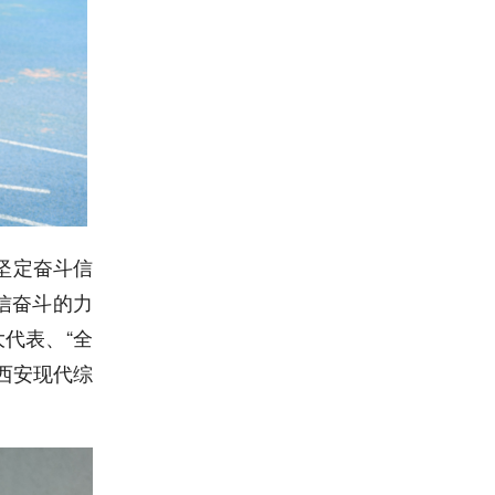
坚定奋斗信
信奋斗的力
代表、“全
西安现代综